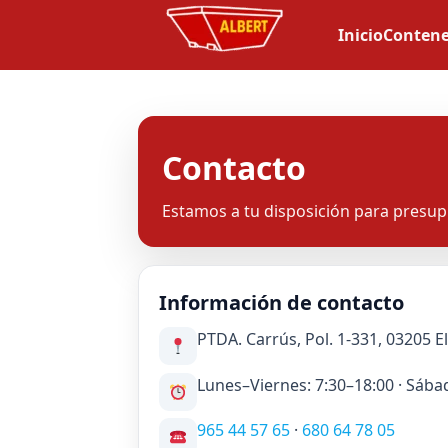
Inicio
Contene
Contacto
Estamos a tu disposición para presup
Información de contacto
PTDA. Carrús, Pol. 1-331, 03205 El
Lunes–Viernes: 7:30–18:00 · Sába
965 44 57 65
·
680 64 78 05