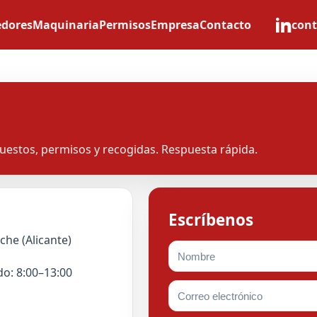
dores
Maquinaria
Permisos
Empresa
Contacto
con
uestos, permisos y recogidas. Respuesta rápida.
Escríbenos
che (Alicante)
do: 8:00–13:00